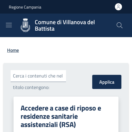
Salta al contenuto principale
Skip to footer content
Regione Campania
Comune di Villanova del
Battista
Briciole di pane
Home
Cerca i contenuti che nel
titolo contengono:
Accedere a case di riposo e
residenze sanitarie
assistenziali (RSA)