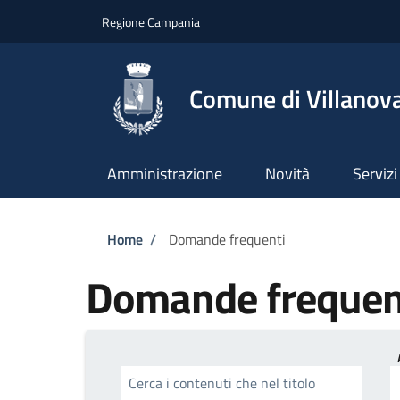
Salta al contenuto principale
Skip to footer content
Regione Campania
Comune di Villanova
Amministrazione
Novità
Servizi
Briciole di pane
Home
/
Domande frequenti
Domande frequen
Cerca i contenuti che nel titolo