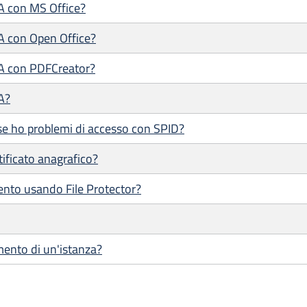
/A con MS Office?
/A con Open Office?
/A con PDFCreator?
A?
se ho problemi di accesso con SPID?
tificato anagrafico?
ento usando File Protector?
mento di un'istanza?