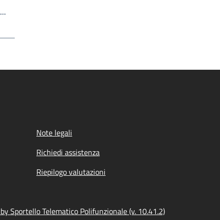
Scrivi il numero della pagina a cui andare
a…
a
Note legali
Richiedi assistenza
Riepilogo valutazioni
y Sportello Telematico Polifunzionale (v. 10.41.2)