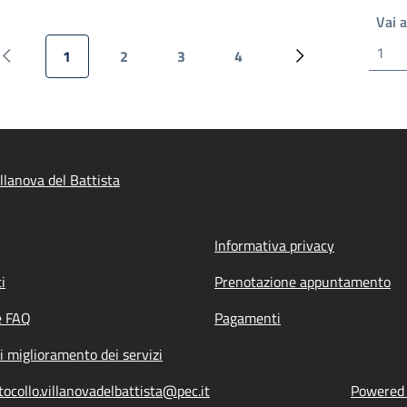
Vai 
1
2
3
4
Pagina precedente
Pagina attuale
Pagina
Pagina
Pagina
Pagina successiv
llanova del Battista
Informativa privacy
i
Prenotazione appuntamento
e FAQ
Pagamenti
i miglioramento dei servizi
tocollo.villanovadelbattista@pec.it
Powered b