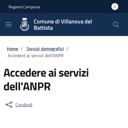
Salta al contenuto principale
Skip to footer content
Regione Campania
Comune di Villanova del
Battista
Briciole di pane
Home
/
Servizi demografici
/
Accedere ai servizi dell'ANPR
Accedere ai servizi
dell'ANPR
Condividi