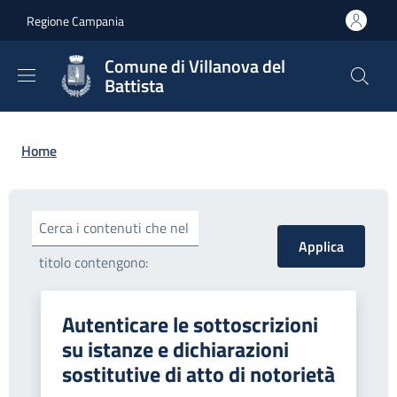
Salta al contenuto principale
Skip to footer content
Regione Campania
Comune di Villanova del
Battista
Briciole di pane
Home
Cerca i contenuti che nel
titolo contengono:
Autenticare le sottoscrizioni
su istanze e dichiarazioni
sostitutive di atto di notorietà