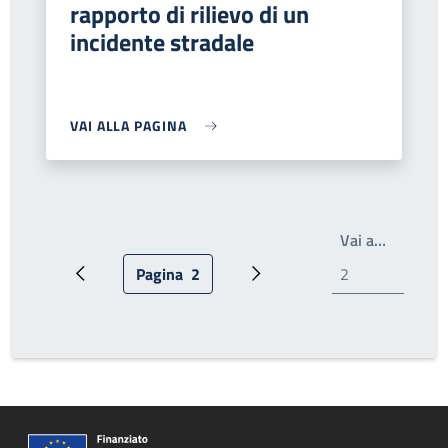
rapporto di rilievo di un
incidente stradale
VAI ALLA PAGINA
Scrivi il
Vai a…
Pagina
2
Pagina precedente
Pagina attuale
Pagina successiva