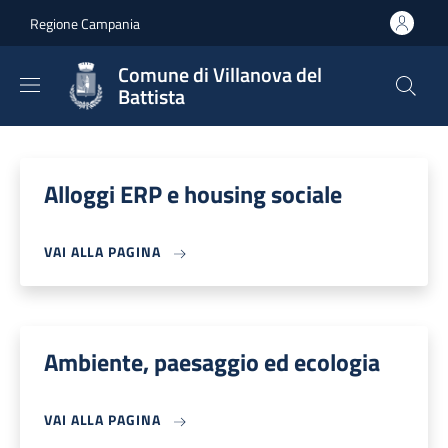
Salta al contenuto principale
Skip to footer content
Regione Campania
Comune di Villanova del
Battista
Alloggi ERP e housing sociale
VAI ALLA PAGINA
Ambiente, paesaggio ed ecologia
VAI ALLA PAGINA