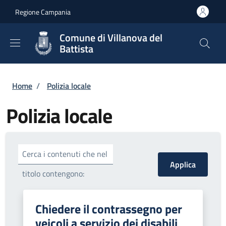
Salta al contenuto principale
Skip to footer content
Regione Campania
Comune di Villanova del
Battista
Briciole di pane
Home
/
Polizia locale
Polizia locale
Cerca i contenuti che nel
titolo contengono:
Chiedere il contrassegno per
veicoli a servizio dei disabili