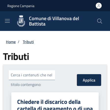
Salta al contenuto principale
Skip to footer content
Regione Campania
Comune di Villanova del
Battista
Briciole di pane
Home
/
Tributi
Tributi
Cerca i contenuti che nel
titolo contengono:
Chiedere il discarico della
cartella di pagamento o di una