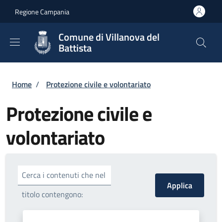
Salta al contenuto principale
Skip to footer content
Regione Campania
Comune di Villanova del
Battista
Briciole di pane
Home
/
Protezione civile e volontariato
Protezione civile e
volontariato
Cerca i contenuti che nel
titolo contengono: