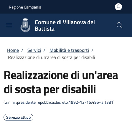
Salta al contenuto principale
Skip to footer content
Regione Campania
Comune di Villanova del
Battista
Briciole di pane
Home
/
Servizi
/
Mobilità e trasporti
/
Realizzazione di un'area di sosta per disabili
Realizzazione di un'area
di sosta per disabili
(
urn:nir:presidente.repubblica:decreto:1992-12-16;495~art381
)
Servizio attivo