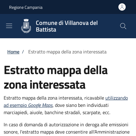
Salta al contenuto principale
Skip to footer content
Regione Campania
Comune di Villanova del
Battista
Briciole di pane
Home
/
Estratto mappa della zona interessata
Estratto mappa della
zona interessata
Estratto mappa della zona interessata, ricavabile
utilizzando
ad esempio
Google Maps
, dove siano ben individuati
marciapiedi, aiuole, banchine stradali, scarpate, ecc.
In caso di domanda di autorizzazione in deroga alle emissioni
sonore, l'estratto mappa deve consentire all'Amministrazione