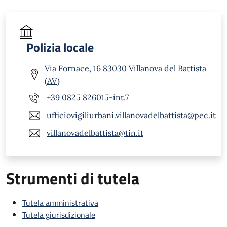
Polizia locale
Via Fornace, 16 83030 Villanova del Battista
(AV)
+39 0825 826015-int.7
ufficiovigiliurbani.villanovadelbattista@pec.it
villanovadelbattista@tin.it
Strumenti di tutela
Tutela amministrativa
Tutela giurisdizionale