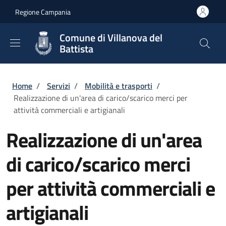
Salta al contenuto principale
Skip to footer content
Regione Campania
Comune di Villanova del
Battista
Briciole di pane
Home
/
Servizi
/
Mobilità e trasporti
/
Realizzazione di un'area di carico/scarico merci per
attività commerciali e artigianali
Realizzazione di un'area
di carico/scarico merci
per attività commerciali e
artigianali