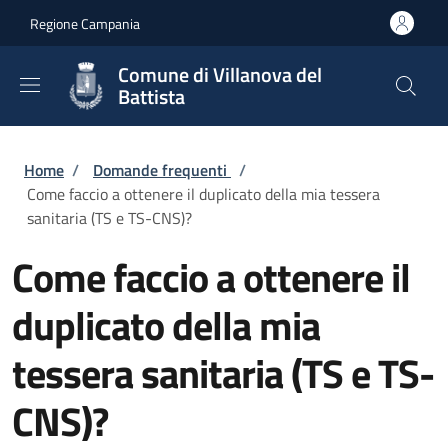
Salta al contenuto principale
Skip to footer content
Regione Campania
Comune di Villanova del
Battista
Briciole di pane
Home
/
Domande frequenti
/
Come faccio a ottenere il duplicato della mia tessera
sanitaria (TS e TS-CNS)?
Come faccio a ottenere il
duplicato della mia
tessera sanitaria (TS e TS-
CNS)?