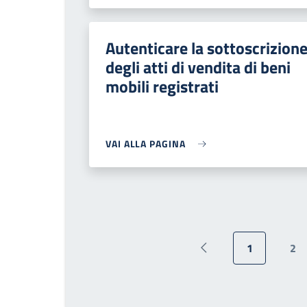
Autenticare la sottoscrizion
degli atti di vendita di beni
mobili registrati
VAI ALLA PAGINA
1
2
Pagina precedente
Pagina attu
Pa