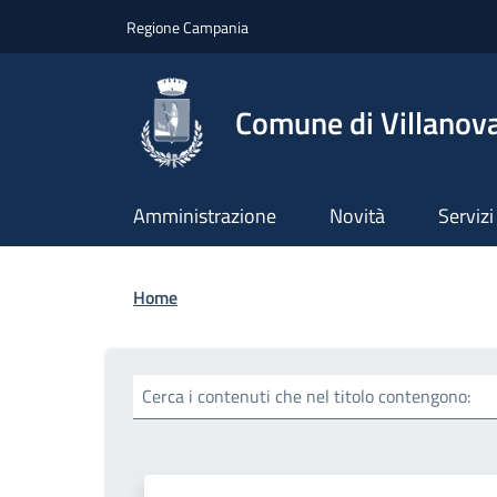
Salta al contenuto principale
Skip to footer content
Regione Campania
Comune di Villanova
Amministrazione
Novità
Servizi
Briciole di pane
Home
Cerca i contenuti che nel titolo contengono: