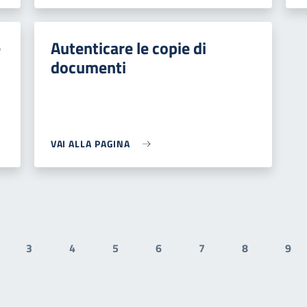
e
Autenticare le copie di
documenti
VAI ALLA PAGINA
3
4
5
6
7
8
9
ale
gina
Pagina
Pagina
Pagina
Pagina
Pagina
Pagina
Pag