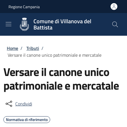
Salta al contenuto principale
Skip to footer content
Regione Campania
Comune di Villanova del
Battista
Briciole di pane
Home
/
Tributi
/
Versare il canone unico patrimoniale e mercatale
Versare il canone unico
patrimoniale e mercatale
Condividi
Normativa di riferimento