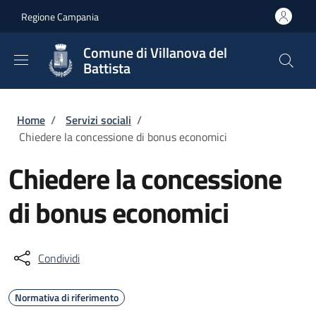
Salta al contenuto principale
Skip to footer content
Regione Campania
Comune di Villanova del
Battista
Briciole di pane
Home
/
Servizi sociali
/
Chiedere la concessione di bonus economici
Chiedere la concessione
di bonus economici
Condividi
Normativa di riferimento