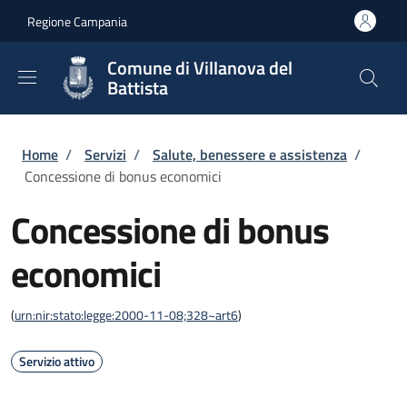
Salta al contenuto principale
Skip to footer content
Regione Campania
Comune di Villanova del
Battista
Briciole di pane
Home
/
Servizi
/
Salute, benessere e assistenza
/
Concessione di bonus economici
Concessione di bonus
economici
(
urn:nir:stato:legge:2000-11-08;328~art6
)
Servizio attivo