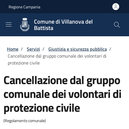
Salta al contenuto principale
Skip to footer content
Regione Campania
Comune di Villanova del
Battista
Briciole di pane
Home
/
Servizi
/
Giustizia e sicurezza pubblica
/
Cancellazione dal gruppo comunale dei volontari di
protezione civile
Cancellazione dal gruppo
comunale dei volontari di
protezione civile
(Regolamento comunale)