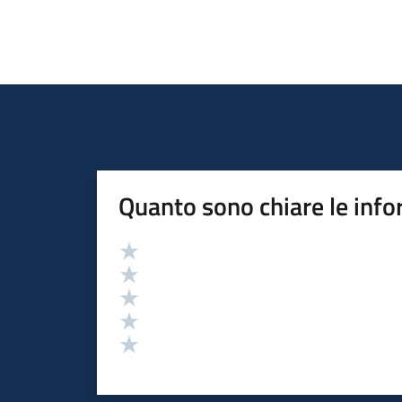
Quanto sono chiare le info
Valutazione
Valuta 5 stelle su 5
Valuta 4 stelle su 5
Valuta 3 stelle su 5
Valuta 2 stelle su 5
Valuta 1 stelle su 5