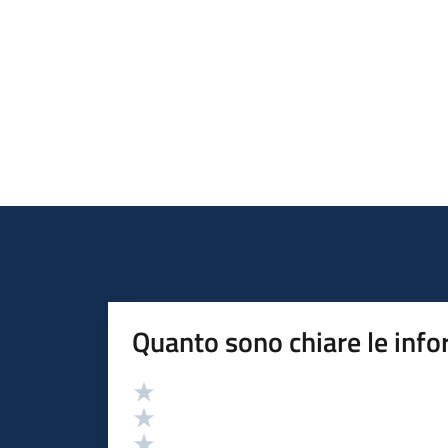
Quanto sono chiare le info
Valutazione
Valuta 5 stelle su 5
Valuta 4 stelle su 5
Valuta 3 stelle su 5