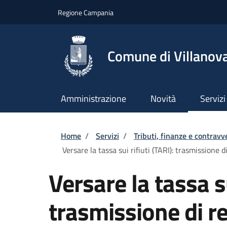
Salta al contenuto principale
Skip to footer content
Regione Campania
Comune di Villanova
Amministrazione
Novità
Servizi
Briciole di pane
Home
/
Servizi
/
Tributi, finanze e contravv
Versare la tassa sui rifiuti (TARI): trasmissione d
Versare la tassa su
trasmissione di re