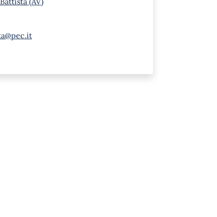
Battista (AV)
sta@pec.it