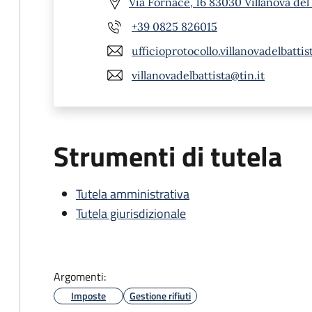
Via Fornace, 16 83030 Villanova del 
+39 0825 826015
ufficioprotocollo.villanovadelbatti
villanovadelbattista@tin.it
Strumenti di tutela
Tutela amministrativa
Tutela giurisdizionale
Argomenti:
Imposte
Gestione rifiuti