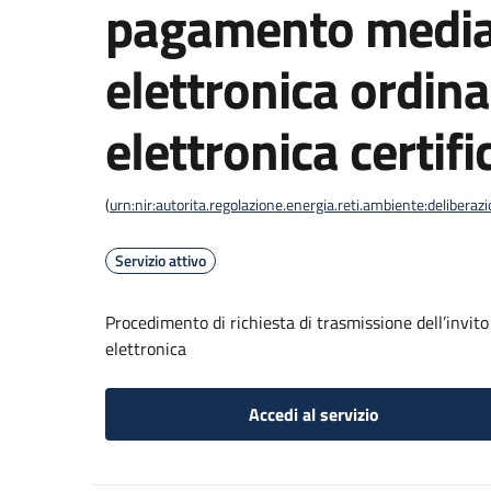
pagamento media
elettronica ordina
elettronica certifi
(
urn:nir:autorita.regolazione.energia.reti.ambiente:deliber
Servizio attivo
Procedimento di richiesta di trasmissione dell’invit
elettronica
Accedi al servizio