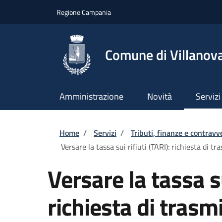
Salta al contenuto principale
Skip to footer content
Regione Campania
Comune di Villanova
Amministrazione
Novità
Servizi
Briciole di pane
Home
/
Servizi
/
Tributi, finanze e contravv
Versare la tassa sui rifiuti (TARI): richiesta di 
Versare la tassa su
richiesta di trasmi