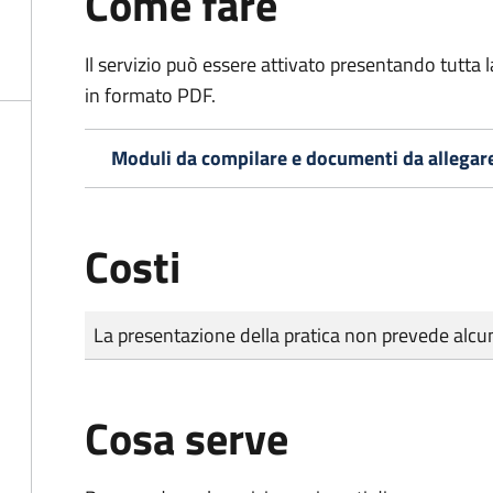
Come fare
Il servizio può essere attivato presentando tutta
in formato PDF.
Moduli da compilare e documenti da allegar
Costi
Tipo di pagamento
Importo
La presentazione della pratica non prevede al
Cosa serve