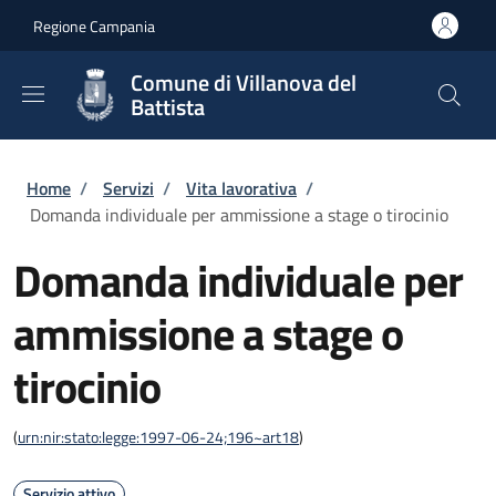
Salta al contenuto principale
Skip to footer content
Regione Campania
Comune di Villanova del
Battista
Briciole di pane
Home
/
Servizi
/
Vita lavorativa
/
Domanda individuale per ammissione a stage o tirocinio
Domanda individuale per
ammissione a stage o
tirocinio
(
urn:nir:stato:legge:1997-06-24;196~art18
)
Servizio attivo