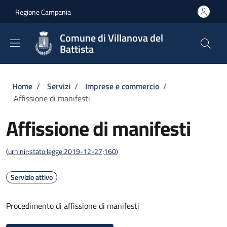
Salta al contenuto principale
Skip to footer content
Regione Campania
Comune di Villanova del
Battista
Briciole di pane
Home
/
Servizi
/
Imprese e commercio
/
Affissione di manifesti
Affissione di manifesti
(
urn:nir:stato:legge:2019-12-27;160
)
Servizio attivo
Procedimento di affissione di manifesti