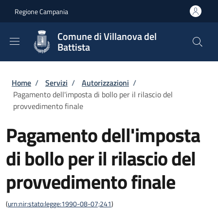
Salta al contenuto principale
Skip to footer content
Regione Campania
Comune di Villanova del
Battista
Briciole di pane
Home
/
Servizi
/
Autorizzazioni
/
Pagamento dell'imposta di bollo per il rilascio del
provvedimento finale
Pagamento dell'imposta
di bollo per il rilascio del
provvedimento finale
(
urn:nir:stato:legge:1990-08-07;241
)