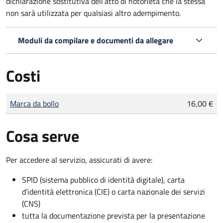
dichiarazione sostitutiva dell’atto di notorietà che la stessa
non sarà utilizzata per qualsiasi altro adempimento.
Moduli da compilare e documenti da allegare
Costi
Tipo di pagamento
Importo
Marca da bollo
16,00 €
Cosa serve
Per accedere al servizio, assicurati di avere:
SPID (sistema pubblico di identità digitale), carta
d’identità elettronica (CIE) o carta nazionale dei servizi
(CNS)
tutta la documentazione prevista per la presentazione