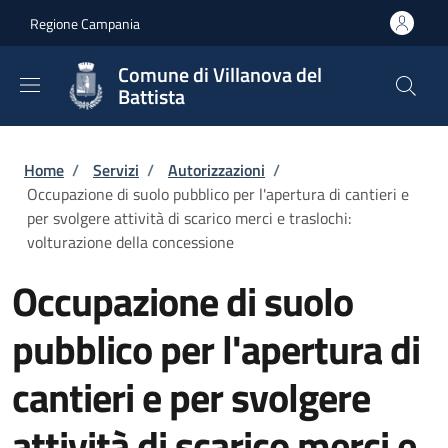
Salta al contenuto principale
Skip to footer content
Regione Campania
Comune di Villanova del
Battista
Briciole di pane
Home
/
Servizi
/
Autorizzazioni
/
Occupazione di suolo pubblico per l'apertura di cantieri e
per svolgere attività di scarico merci e traslochi:
volturazione della concessione
Occupazione di suolo
pubblico per l'apertura di
cantieri e per svolgere
attività di scarico merci e