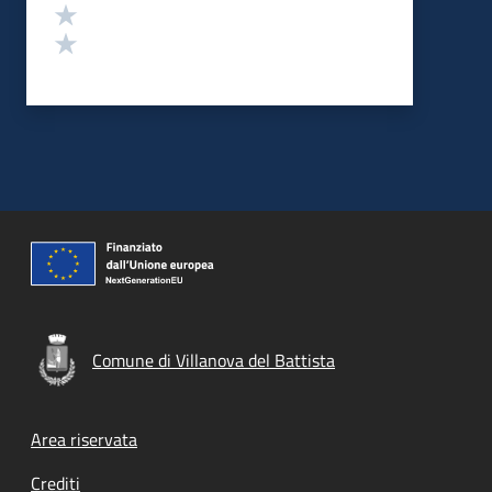
Valuta 2 stelle su 5
Valuta 1 stelle su 5
Comune di Villanova del Battista
Footer menu
Area riservata
Crediti