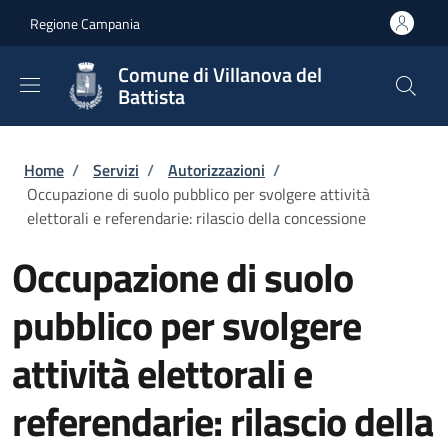
Salta al contenuto principale
Skip to footer content
Regione Campania
Comune di Villanova del
Battista
Briciole di pane
Home
/
Servizi
/
Autorizzazioni
/
Occupazione di suolo pubblico per svolgere attività
elettorali e referendarie: rilascio della concessione
Occupazione di suolo
pubblico per svolgere
attività elettorali e
referendarie: rilascio della