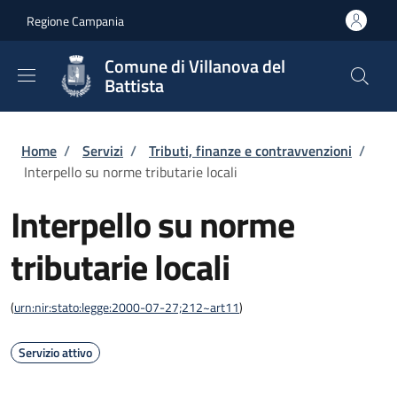
Salta al contenuto principale
Skip to footer content
Regione Campania
Comune di Villanova del
Battista
Briciole di pane
Home
/
Servizi
/
Tributi, finanze e contravvenzioni
/
Interpello su norme tributarie locali
Interpello su norme
tributarie locali
(
urn:nir:stato:legge:2000-07-27;212~art11
)
Servizio attivo