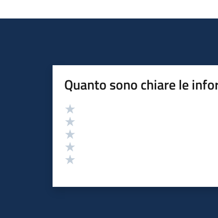
Quanto sono chiare le info
Valutazione
Valuta 5 stelle su 5
Valuta 4 stelle su 5
Valuta 3 stelle su 5
Valuta 2 stelle su 5
Valuta 1 stelle su 5