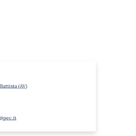
Battista (AV)
a@pec.it