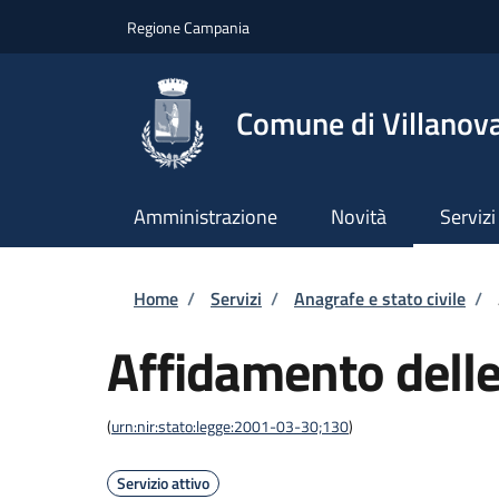
Salta al contenuto principale
Skip to footer content
Regione Campania
Comune di Villanova
Amministrazione
Novità
Servizi
Briciole di pane
Home
/
Servizi
/
Anagrafe e stato civile
/
Affidamento delle
(
urn:nir:stato:legge:2001-03-30;130
)
Servizio attivo