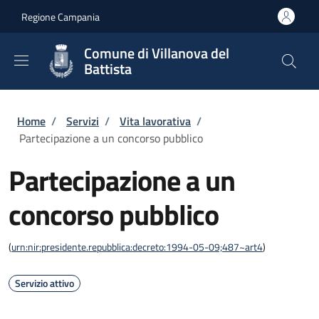
Salta al contenuto principale
Skip to footer content
Regione Campania
Comune di Villanova del
Battista
Briciole di pane
Home
/
Servizi
/
Vita lavorativa
/
Partecipazione a un concorso pubblico
Partecipazione a un
concorso pubblico
(
urn:nir:presidente.repubblica:decreto:1994-05-09;487~art4
)
Servizio attivo