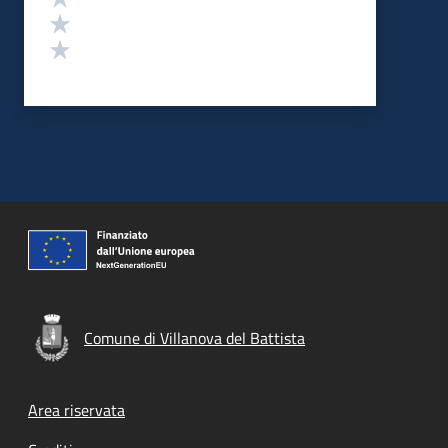
Valuta 2 stelle su 5
Valuta 1 stelle su 5
Comune di Villanova del Battista
Footer menu
Area riservata