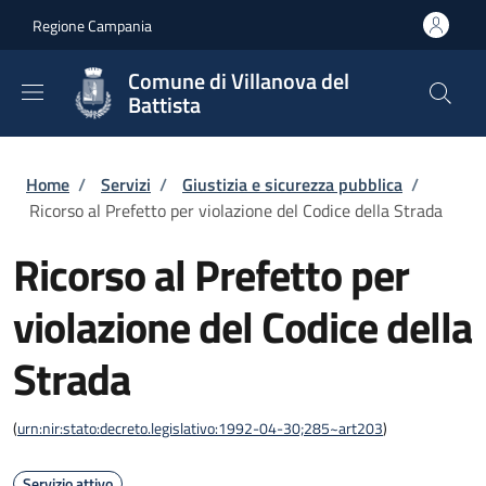
Salta al contenuto principale
Skip to footer content
Regione Campania
Comune di Villanova del
Battista
Briciole di pane
Home
/
Servizi
/
Giustizia e sicurezza pubblica
/
Ricorso al Prefetto per violazione del Codice della Strada
Ricorso al Prefetto per
violazione del Codice della
Strada
(
urn:nir:stato:decreto.legislativo:1992-04-30;285~art203
)
Servizio attivo