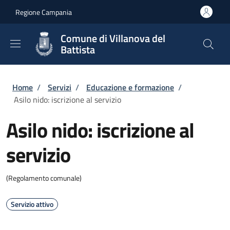
Salta al contenuto principale
Skip to footer content
Regione Campania
Comune di Villanova del
Battista
Briciole di pane
Home
/
Servizi
/
Educazione e formazione
/
Asilo nido: iscrizione al servizio
Asilo nido: iscrizione al
servizio
(Regolamento comunale)
Servizio attivo