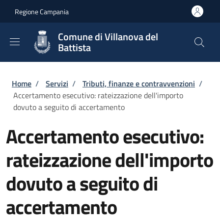
Salta al contenuto principale
Skip to footer content
Regione Campania
Comune di Villanova del
Battista
Briciole di pane
Home
/
Servizi
/
Tributi, finanze e contravvenzioni
/
Accertamento esecutivo: rateizzazione dell'importo
dovuto a seguito di accertamento
Accertamento esecutivo:
rateizzazione dell'importo
dovuto a seguito di
accertamento