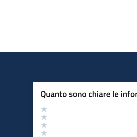
Quanto sono chiare le info
Valutazione
Valuta 5 stelle su 5
Valuta 4 stelle su 5
Valuta 3 stelle su 5
Valuta 2 stelle su 5