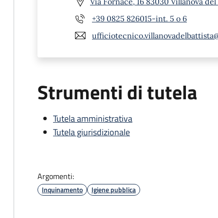
Via Fornace, 16 83030 Villanova del 
+39 0825 826015-int. 5 o 6
ufficiotecnico.villanovadelbattista
Strumenti di tutela
Tutela amministrativa
Tutela giurisdizionale
Argomenti:
Inquinamento
Igiene pubblica