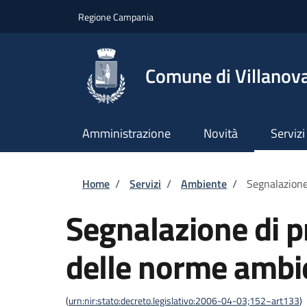
Salta al contenuto principale
Skip to footer content
Regione Campania
Comune di Villanova
Amministrazione
Novità
Servizi
Briciole di pane
Home
/
Servizi
/
Ambiente
/
Segnalazione
Segnalazione di p
delle norme ambi
(
urn:nir:stato:decreto.legislativo:2006-04-03;152~art133
)