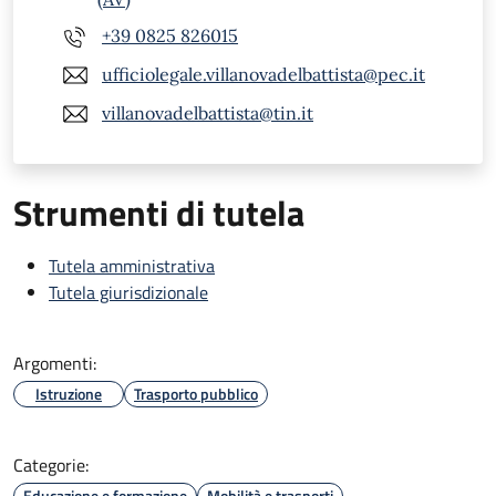
+39 0825 826015
ufficiolegale.villanovadelbattista@pec.it
villanovadelbattista@tin.it
Strumenti di tutela
Tutela amministrativa
Tutela giurisdizionale
Argomenti:
Istruzione
Trasporto pubblico
Categorie:
Educazione e formazione
Mobilità e trasporti