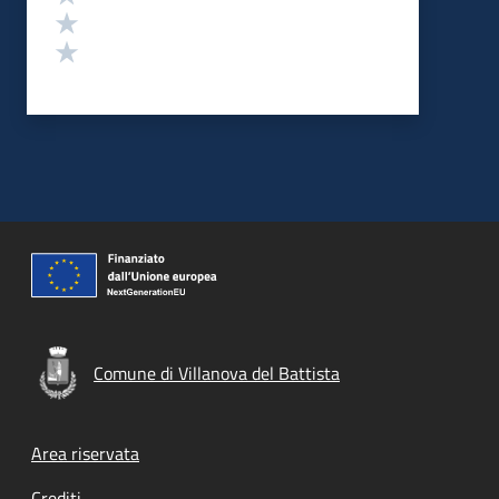
Valuta 2 stelle su 5
Valuta 1 stelle su 5
Comune di Villanova del Battista
Footer menu
Area riservata
Crediti