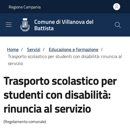
Salta al contenuto principale
Skip to footer content
Regione Campania
Comune di Villanova del
Battista
Briciole di pane
Home
/
Servizi
/
Educazione e formazione
/
Trasporto scolastico per studenti con disabilità: rinuncia al
servizio
Trasporto scolastico per
studenti con disabilità:
rinuncia al servizio
(Regolamento comunale)