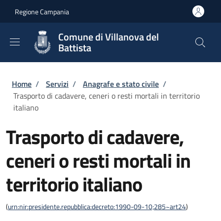
Salta al contenuto principale
Skip to footer content
Regione Campania
Comune di Villanova del
Battista
Briciole di pane
Home
/
Servizi
/
Anagrafe e stato civile
/
Trasporto di cadavere, ceneri o resti mortali in territorio
italiano
Trasporto di cadavere,
ceneri o resti mortali in
territorio italiano
(
urn:nir:presidente.repubblica:decreto:1990-09-10;285~art24
)