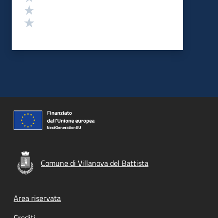
Valuta 2 stelle su 5
Valuta 1 stelle su 5
Comune di Villanova del Battista
Footer menu
Area riservata
Crediti