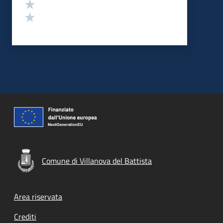
Valuta 2 stelle su 5
Valuta 1 stelle su 5
Comune di Villanova del Battista
Footer menu
Area riservata
Crediti