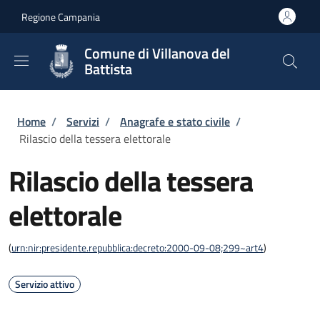
Salta al contenuto principale
Skip to footer content
Regione Campania
Comune di Villanova del
Battista
Briciole di pane
Home
/
Servizi
/
Anagrafe e stato civile
/
Rilascio della tessera elettorale
Rilascio della tessera
elettorale
(
urn:nir:presidente.repubblica:decreto:2000-09-08;299~art4
)
Servizio attivo