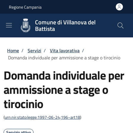
Salta al contenuto principale
Skip to footer content
Regione Campania
Comune di Villanova del
Battista
Briciole di pane
Home
/
Servizi
/
Vita lavorativa
/
Domanda individuale per ammissione a stage o tirocinio
Domanda individuale per
ammissione a stage o
tirocinio
(
urn:nir:stato:legge:1997-06-24;196~art18
)
Servizio attivo