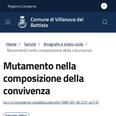
Salta al contenuto principale
Skip to footer content
Regione Campania
Comune di Villanova del
Battista
Briciole di pane
Home
/
Servizi
/
Anagrafe e stato civile
/
Mutamento nella composizione della convivenza
Mutamento nella
composizione della
convivenza
(
urn:nir:presidente.repubblica:decreto:1989-05-30;223~art13
)
Servizio attivo