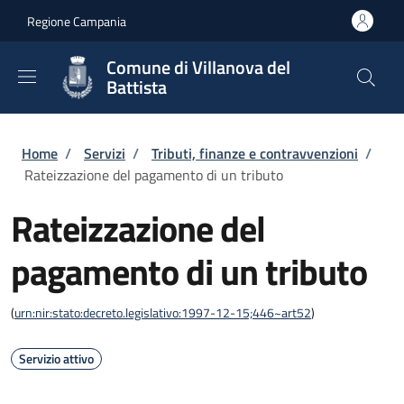
Salta al contenuto principale
Skip to footer content
Regione Campania
Comune di Villanova del
Battista
Briciole di pane
Home
/
Servizi
/
Tributi, finanze e contravvenzioni
/
Rateizzazione del pagamento di un tributo
Rateizzazione del
pagamento di un tributo
(
urn:nir:stato:decreto.legislativo:1997-12-15;446~art52
)
Servizio attivo