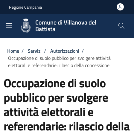
Salta al contenuto principale
Skip to footer content
Regione Campania
Comune di Villanova del
Battista
Briciole di pane
Home
/
Servizi
/
Autorizzazioni
/
Occupazione di suolo pubblico per svolgere attività
elettorali e referendarie: rilascio della concessione
Occupazione di suolo
pubblico per svolgere
attività elettorali e
referendarie: rilascio della