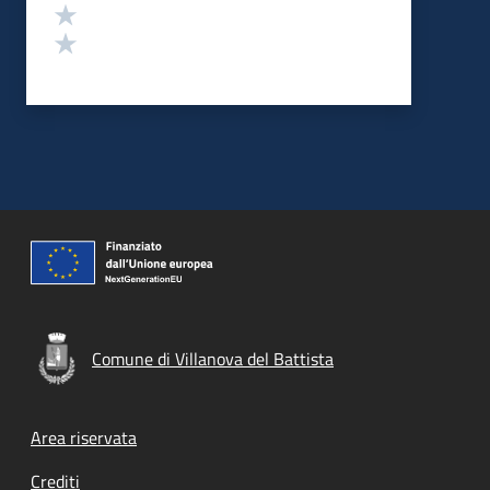
Valuta 2 stelle su 5
Valuta 1 stelle su 5
Comune di Villanova del Battista
Footer menu
Area riservata
Crediti