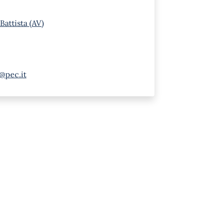
Battista (AV)
a@pec.it