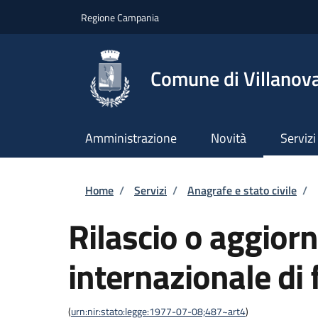
Salta al contenuto principale
Skip to footer content
Regione Campania
Comune di Villanova
Amministrazione
Novità
Servizi
Briciole di pane
Home
/
Servizi
/
Anagrafe e stato civile
/
Rilascio o aggior
internazionale di 
(
urn:nir:stato:legge:1977-07-08;487~art4
)