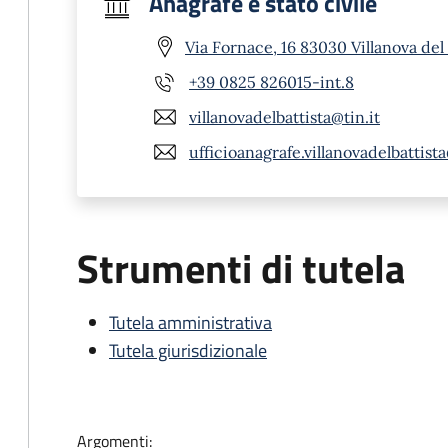
Anagrafe e stato civile
Via Fornace, 16 83030 Villanova del 
+39 0825 826015-int.8
villanovadelbattista@tin.it
ufficioanagrafe.villanovadelbattist
Strumenti di tutela
Tutela amministrativa
Tutela giurisdizionale
Argomenti: