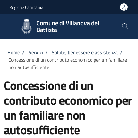
Salta al contenuto principale
Skip to footer content
Regione Campania
Comune di Villanova del
Battista
Briciole di pane
Home
/
Servizi
/
Salute, benessere e assistenza
/
Concessione di un contributo economico per un familiare
non autosufficiente
Concessione di un
contributo economico per
un familiare non
autosufficiente