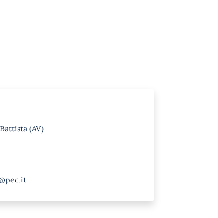
Battista (AV)
a@pec.it