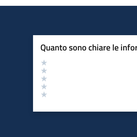
Quanto sono chiare le info
Valutazione
Valuta 5 stelle su 5
Valuta 4 stelle su 5
Valuta 3 stelle su 5
Valuta 2 stelle su 5
Valuta 1 stelle su 5