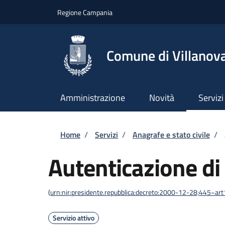
Salta al contenuto principale
Skip to footer content
Regione Campania
Comune di Villanova
Amministrazione
Novità
Servizi
Briciole di pane
Home
/
Servizi
/
Anagrafe e stato civile
/
Autenticazione di
(
urn:nir:presidente.repubblica:decreto:2000-12-28;445~ar
Servizio attivo