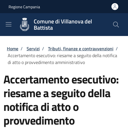
Salta al contenuto principale
Skip to footer content
Regione Campania
Comune di Villanova del
Battista
Briciole di pane
Home
/
Servizi
/
Tributi, finanze e contravvenzioni
/
Accertamento esecutivo: riesame a seguito della notifica
di atto o provvedimento amministrativo
Accertamento esecutivo:
riesame a seguito della
notifica di atto o
provvedimento