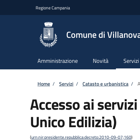
Salta al contenuto principale
Skip to footer content
Regione Campania
Comune di Villanova
Amministrazione
Novità
Servizi
Briciole di pane
Home
/
Servizi
/
Catasto e urbanistica
/
A
Accesso ai servizi
Unico Edilizia)
(
urn:nir:presidente.repubblica:decreto:2010-09-07;160
)