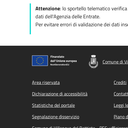
Attenzione
: lo sportello telematico verifi
dati dell'Agenzia delle Entrate.
Per evitare errori di validazione dei dati in
Comune di Vi
Footer menu
Area riservata
Crediti
Dichiarazione di accessibilità
Contatt
Statistiche del portale
Leggi l
Segnalazione disservizio
Piano d