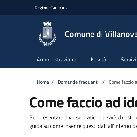
Salta al contenuto principale
Skip to footer content
Regione Campania
Comune di Villanova
Amministrazione
Novità
Servizi
Briciole di pane
Home
/
Domande frequenti
/
Come faccio a
Come faccio ad id
Per presentare diverse pratiche ti sarà chiesto 
guida su come inserire questi dati all'interno d