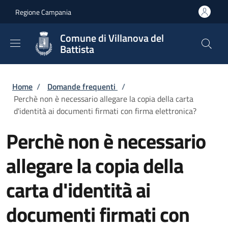
Salta al contenuto principale
Skip to footer content
Regione Campania
Comune di Villanova del
Battista
Briciole di pane
Home
/
Domande frequenti
/
Perchè non è necessario allegare la copia della carta
d'identità ai documenti firmati con firma elettronica?
Perchè non è necessario
allegare la copia della
carta d'identità ai
documenti firmati con