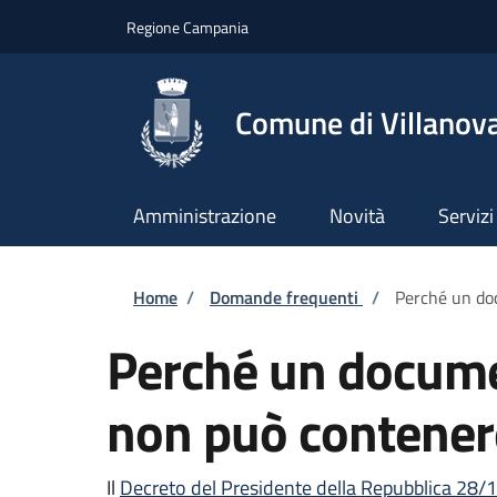
Salta al contenuto principale
Skip to footer content
Regione Campania
Comune di Villanova
Amministrazione
Novità
Servizi
Briciole di pane
Home
/
Domande frequenti
/
Perché un doc
Perché un docume
non può contenere
Il
Decreto del Presidente della Repubblica 28/1