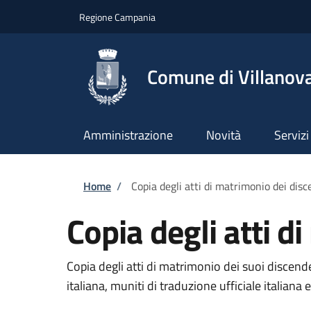
Salta al contenuto principale
Skip to footer content
Regione Campania
Comune di Villanova
Amministrazione
Novità
Servizi
Briciole di pane
Home
/
Copia degli atti di matrimonio dei dis
Copia degli atti d
Copia degli atti di matrimonio dei suoi discende
italiana, muniti di traduzione ufficiale italiana 