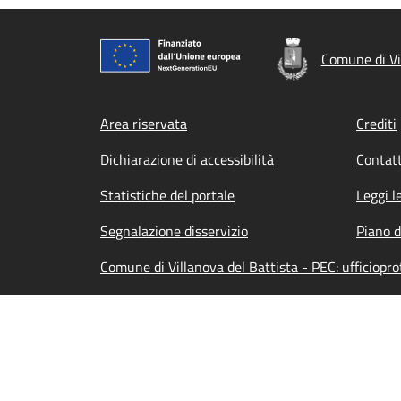
Comune di Vi
Footer menu
Area riservata
Crediti
Dichiarazione di accessibilità
Contatt
Statistiche del portale
Leggi l
Segnalazione disservizio
Piano d
Comune di Villanova del Battista - PEC: ufficiopro