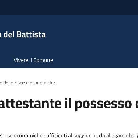
 del Battista
Vivere il Comune
o delle risorse economiche
testante il possesso d
orse economiche sufficienti al soggiorno, da allegare obblig