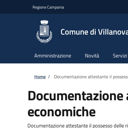
Salta al contenuto principale
Skip to footer content
Regione Campania
Comune di Villanova
Amministrazione
Novità
Servizi
Briciole di pane
Home
/
Documentazione attestante il possess
Documentazione at
economiche
Documentazione attestante il possesso delle ris