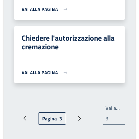
VAI ALLA PAGINA
Chiedere l'autorizzazione alla
cremazione
VAI ALLA PAGINA
Scrivi il
Vai a…
Pagina
3
Pagina precedente
Pagina attuale
Pagina successiva