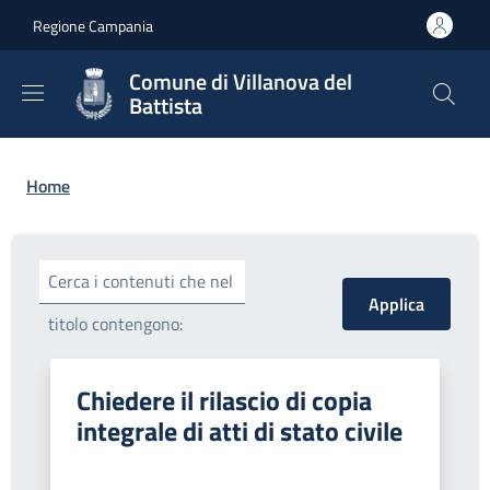
Salta al contenuto principale
Skip to footer content
Regione Campania
Comune di Villanova del
Battista
Briciole di pane
Home
Cerca i contenuti che nel
titolo contengono:
Chiedere il rilascio di copia
integrale di atti di stato civile